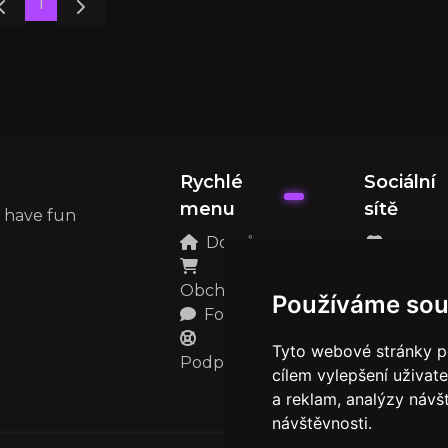
1
Rychlé
Sociální
menu
sítě
d have fun
Domů
Discord
Obchod
Používáme sou
Forum
Instagram
TikTok
Tyto webové stránky po
Podpora
cílem vylepšení uživat
YouTube
a reklam, analýzy návš
návštěvnosti.