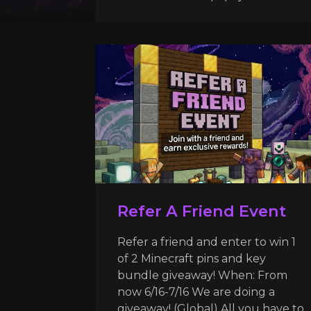
Refer A Friend Event
Refer a friend and enter to win 1
of 2 Minecraft pins and key
bundle giveaway! When: From
now 6/16-7/16 We are doing a
giveaway! (Global) All you have to