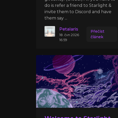
do is refer a friend to Starlight &
invite them to Discord and have
them say ...
Petalaris
Přečíst
18. čvn 2026
článek
16:59