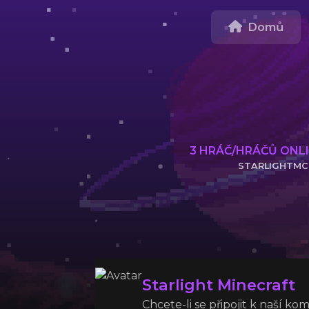
Domů
3
HRÁČ/HRÁČŮ ONL
STARLIGHTMC
ZKOPÍROVAT IP ADRESU SERV
Starlight Minecraft
Chcete-li se připojit k naší ko