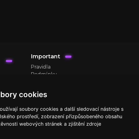
Important
Pravidla
Podmínky
služby
Ochrana
bory cookies
soukromí
užívají soubory cookies a další sledovací nástroje s
elského prostředí, zobrazení přizpůsobeného obsahu
těvnosti webových stránek a zjištění zdroje