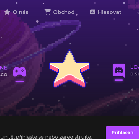
O nás
Obchod
Hlasovat
LOA
INE
DIS
.CO
KLI
ERU
Přihlášení
munitě, přihlaste se nebo zaregistrujte.