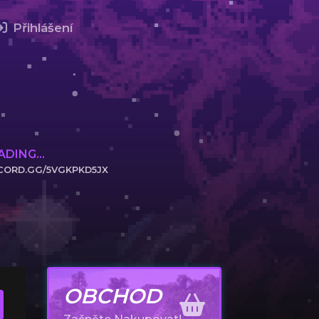
Přihlášení
DING...
CORD.GG/5VGKPKD5JX
KNĚTE PRO PŘIPOJENÍ!
OBCHOD