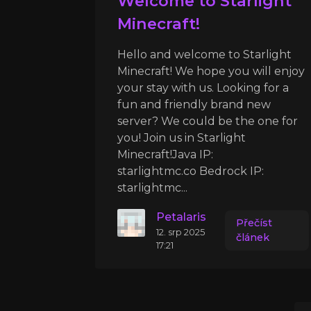
Welcome to Starlight
Minecraft!
Hello and welcome to Starlight
Minecraft! We hope you will enjoy
your stay with us. Looking for a
fun and friendly brand new
server? We could be the one for
you! Join us in Starlight
Minecraft!Java IP:
starlightmc.co Bedrock IP:
starlightmc...
Petalaris
Přečíst
12. srp 2025
článek
17:21