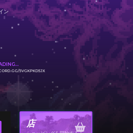
イン
DING...
CORD.GG/5VGKPKD5JX
するにはクリック！
店