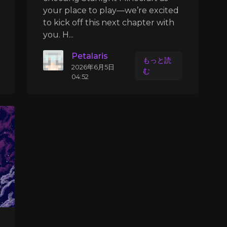
your place to play—we’re excited
to kick off this next chapter with
you. H...
Petalaris
もっと読
2026年6月5日
む
04:52