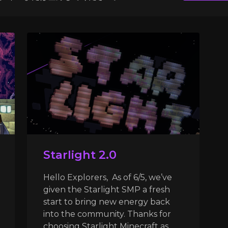
Starlight 2.0
Hello Explorers, As of 6/5, we’ve
given the Starlight SMP a fresh
start to bring new energy back
into the community. Thanks for
choosing Starlight Minecraft as