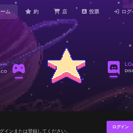
ホーム
約
店
投票
ログ
LOA
ヤー
DIS
.CO
参加
コピー
ログイン
グインまたは登録してください。