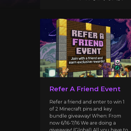
Refer A Friend Event
Refer a friend and enter to win 1
of 2 Minecraft pins and key
bundle giveaway! When: From
now 6/16-7/16 We are doing a
giveaway! (Global) All you have to