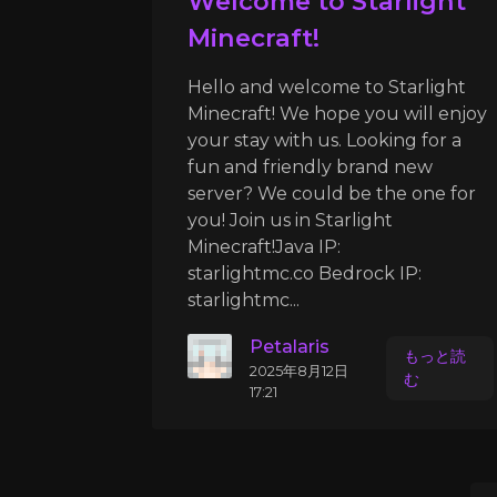
Welcome to Starlight
Minecraft!
Hello and welcome to Starlight
Minecraft! We hope you will enjoy
your stay with us. Looking for a
fun and friendly brand new
server? We could be the one for
you! Join us in Starlight
Minecraft!Java IP:
starlightmc.co Bedrock IP:
starlightmc...
Petalaris
もっと読
2025年8月12日
む
17:21