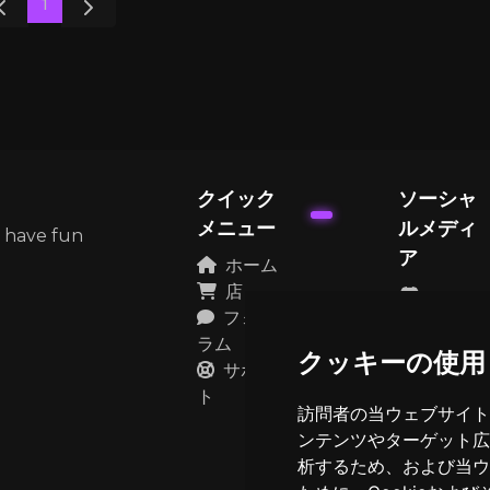
1
クイック
ソーシャ
メニュー
ルメディ
d have fun
ア
ホーム
店
フォー
Discord
ラム
クッキーの使用
サポー
Instagram
ト
TikTok
訪問者の当ウェブサイト
ンテンツやターゲット広
YouTube
析するため、および当ウ