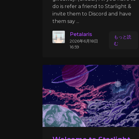
do is refer a friend to Starlight &
invite them to Discord and have
them say ...
Petalaris
もっと読
2026年6月18日
む
16:59